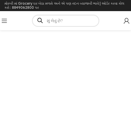
મોરબી માં Grocery ઘર બેઠા મળસે અને એ પણ તદન વ્યાજબી ભાવે | ઓર્ડર કરવા કોલ
કરો : 8849062800 પર