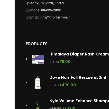
Morbi, Gujarat, India
Phone: 8849062800
Email: info@morbistore.in
PRODUCTS
Himalaya Diaper Rash Crea
75.00
80.00
Dove Hair Fall Rescue 650ml
490.00
850.00
Nyle Volume Enhance Shamp
370.00
489.00