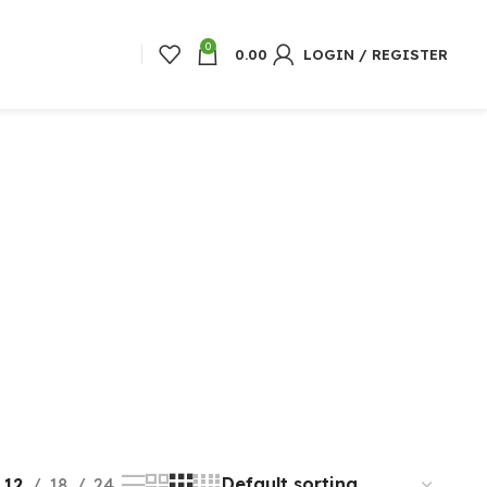
0
0.00
LOGIN / REGISTER
12
18
24