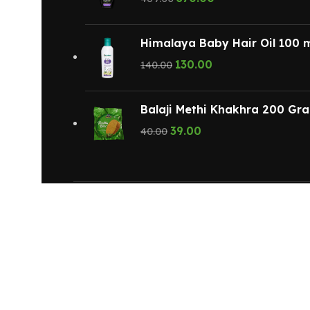
Himalaya Baby Hair Oil 100 
130.00
140.00
Balaji Methi Khakhra 200 Gr
39.00
40.00