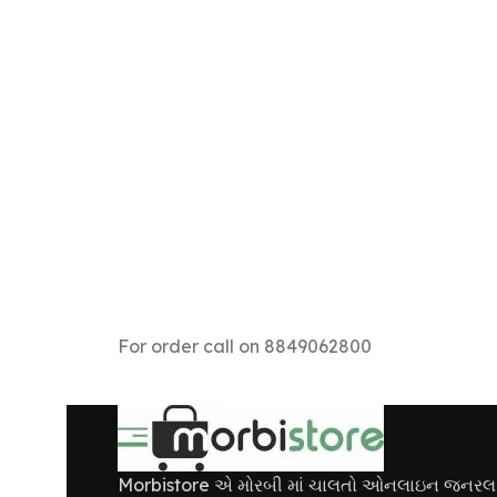
For order call on 8849062800
Morbistore એ મોરબી માં ચાલતો ઓનલાઇન જનરલ સ્ટ