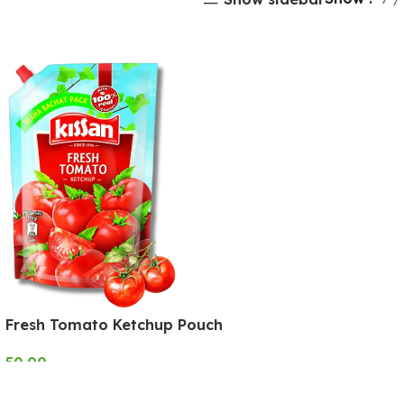
n Fresh Tomato Ketchup Pouch
–
50.00
CT OPTIONS