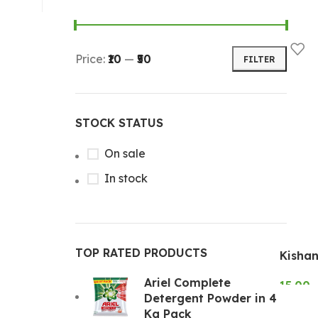
Price:
₹10
—
₹50
FILTER
STOCK STATUS
On sale
In stock
TOP RATED PRODUCTS
Kisha
Ariel Complete
15.00
Detergent Powder in 4
SELE
Kg Pack