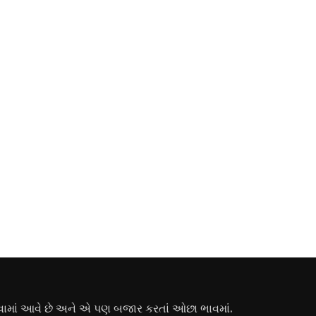
ામાં આવે છે અને એ પણ બજાર કરતાં ઓછા ભાવમાં.