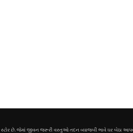
ોર છે. જેમાં જીવન જરૂરી વસ્તુઓ તદન વ્યાજબી ભાવે ઘર બેઠા આપવ