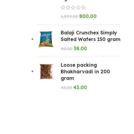
800.00
1,599.00
Balaji Crunchex Simply
Salted Wafers 150 gram
38.00
40.00
Loose packing
Bhakharvadi in 200
gram
43.00
45.00