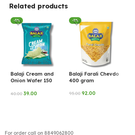
Related products
-3%
-3%
-4
Balaji Cream and
Balaji Farali Chevdo
Ba
Onion Wafer 150
400 gram
gr
gram
92.00
39.00
95.00
50.
40.00
ADD TO CART
A
ADD TO CART
For order call on 8849062800