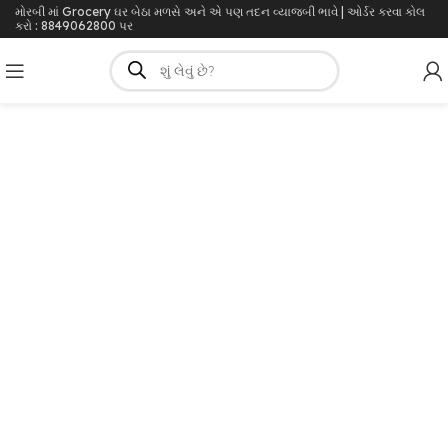
મોરબી માં Grocery ઘર બેઠા મળસે અને એ પણ તદન વ્યાજબી ભાવે | ઓર્ડર કરવા કોલ
કરો : 8849062800 પર