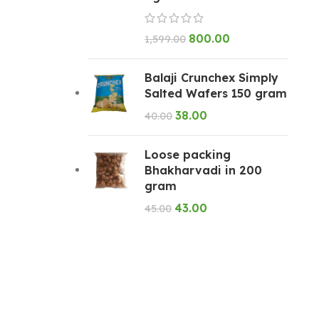
800.00
1,599.00
Balaji Crunchex Simply
Salted Wafers 150 gram
38.00
40.00
Loose packing
Bhakharvadi in 200
gram
43.00
45.00