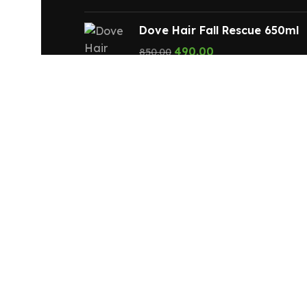
Dove Hair Fall Rescue 650ml
490.00
850.00