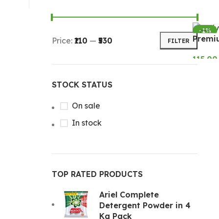
-1%
Premi
Price:
₹110
—
₹530
FILTER
115.00
SELE
STOCK STATUS
On sale
In stock
TOP RATED PRODUCTS
Ariel Complete
Detergent Powder in 4
Kg Pack