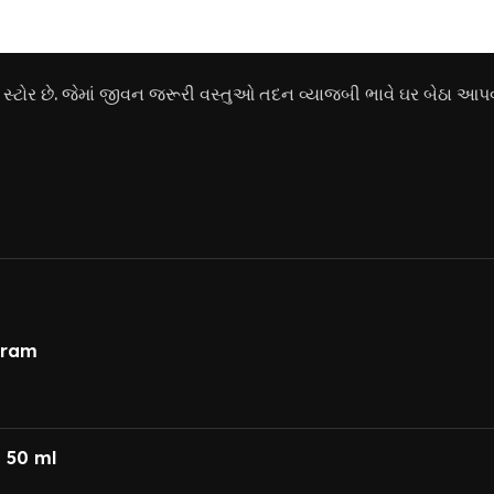
ોર છે. જેમાં જીવન જરૂરી વસ્તુઓ તદન વ્યાજબી ભાવે ઘર બેઠા આપવ
gram
 50 ml