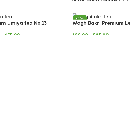
-1%
um Umiya tea No.13
Wagh Bakri Premium Le
–
455.00
129.00
–
525.00
CT OPTIONS
SELECT OPTIONS