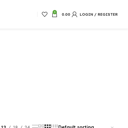
0
0.00
LOGIN / REGISTER
12
18
24