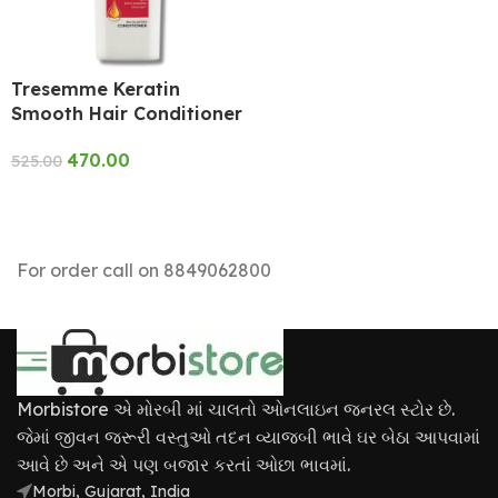
Tresemme Keratin
Smooth Hair Conditioner
470.00
525.00
SELECT OPTIONS
For order call on 8849062800
Morbistore એ મોરબી માં ચાલતો ઓનલાઇન જનરલ સ્ટોર છે.
જેમાં જીવન જરૂરી વસ્તુઓ તદન વ્યાજબી ભાવે ઘર બેઠા આપવામાં
આવે છે અને એ પણ બજાર કરતાં ઓછા ભાવમાં.
Morbi, Gujarat, India