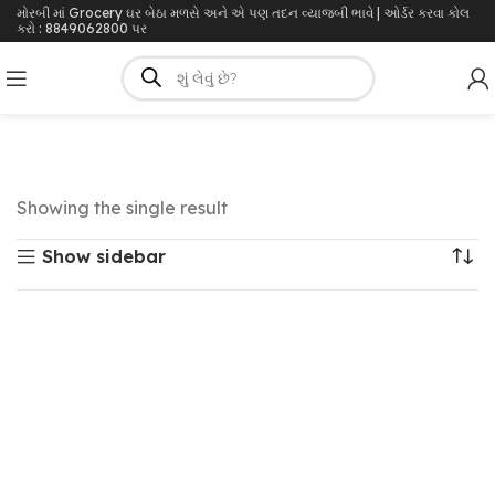
મોરબી માં Grocery ઘર બેઠા મળસે અને એ પણ તદન વ્યાજબી ભાવે | ઓર્ડર કરવા કોલ
કરો : 8849062800 પર
Showing the single result
Show sidebar