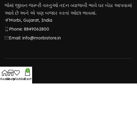
જેમાં જીવન જરૂરી વસ્તુઓ તદન વ્યાજબી ભાવે ઘર બેઠા આપવામાં
આવે છે અને એ પણ બજાર કરતાં ઓછા ભાવમાં.
Morbi, Gujarat, India
Phone: 8849062800
Email: info@morbistore.in
PRODUCTS
0
Home
Shop
Wishlist
Cart