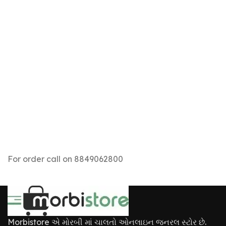
For order call on 8849062800
Morbistore એ મોરબી માં ચાલતો ઓનલાઇન જનરલ સ્ટોર છે.