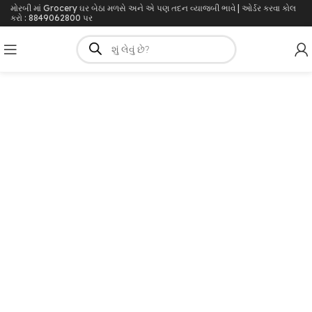
મોરબી માં Grocery ઘર બેઠા મળસે અને એ પણ તદન વ્યાજબી ભાવે | ઓર્ડર કરવા કોલ
કરો : 8849062800 પર