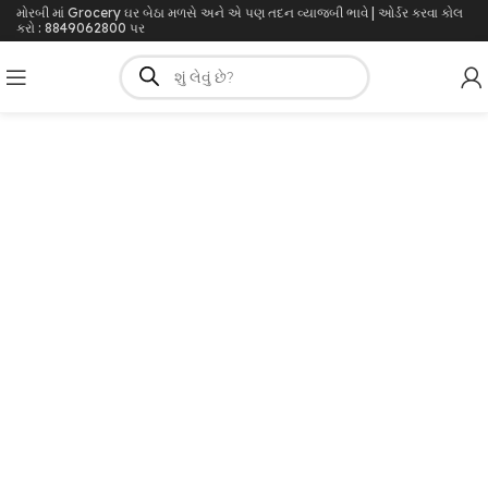
મોરબી માં Grocery ઘર બેઠા મળસે અને એ પણ તદન વ્યાજબી ભાવે | ઓર્ડર કરવા કોલ
કરો : 8849062800 પર