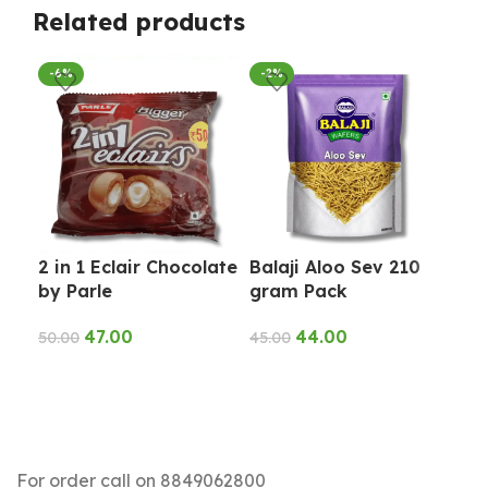
Related products
-6%
-2%
-1
2 in 1 Eclair Chocolate
Balaji Aloo Sev 210
Ba
by Parle
gram Pack
24
47.00
44.00
50.00
45.00
45.
ADD TO CART
ADD TO CART
A
For order call on 8849062800