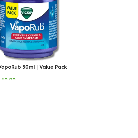
VapoRub 50ml | Value Pack
140.00
O CART