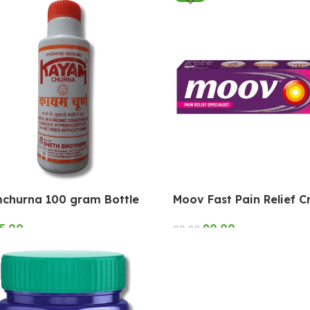
churna 100 gram Bottle
Moov Fast Pain Relief 
5.00
90.00
99.00
O CART
SELECT OPTIONS