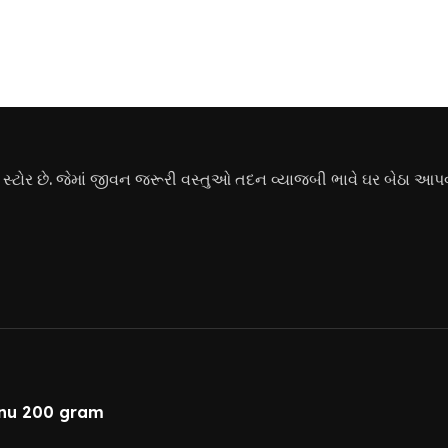
ોર છે. જેમાં જીવન જરૂરી વસ્તુઓ તદન વ્યાજબી ભાવે ઘર બેઠા આપવ
anu 200 gram